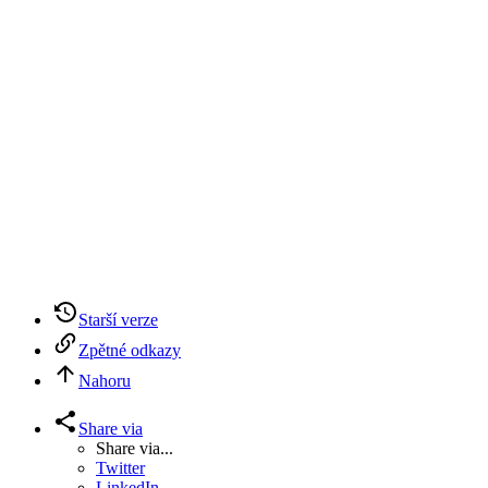
Starší verze
Zpětné odkazy
Nahoru
Share via
Share via...
Twitter
LinkedIn