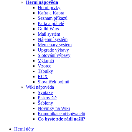
Herní nápověda
Herní prvky
Kafra a Kapra
Seznam příkazů
Parta a přátelé
Guild Wars
Mail systém
Nájemní systém
Mercenary systém
Upgrade výbavy
Slotování výbavy
Výkupčí
Vzorce
Tabulky
RCX
Slovníček pojmů
Wiki nápověda
Syntaxe
Pískoviště
Šablony
Novinky na Wiki
Komunikace přispěvatelů
Co byste zde rádi našli?
Herní účty