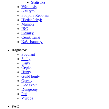
Statistika
Vše o nás
GM tým
Podpora Rebornu
Hledání chyb
Mumble
IRC
Odkazy
Ceník itemů
Naše bannery
Ragnarok
Povolání
Skilly
Karty
Čepice
Hunty
Guild hunty
Questy
Kde expit
Dungeony
Peti
Výroba
FAQ