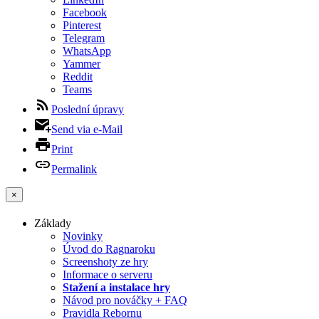
Facebook
Pinterest
Telegram
WhatsApp
Yammer
Reddit
Teams
Poslední úpravy
Send via e-Mail
Print
Permalink
×
Základy
Novinky
Úvod do Ragnaroku
Screenshoty ze hry
Informace o serveru
Stažení a instalace hry
Návod pro nováčky + FAQ
Pravidla Rebornu