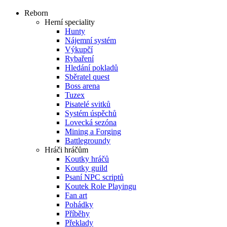
Reborn
Herní speciality
Hunty
Nájemní systém
Výkupčí
Rybaření
Hledání pokladů
Sběratel quest
Boss arena
Tuzex
Pisatelé svitků
Systém úspěchů
Lovecká sezóna
Mining a Forging
Battlegroundy
Hráči hráčům
Koutky hráčů
Koutky guild
Psaní NPC scriptů
Koutek Role Playingu
Fan art
Pohádky
Příběhy
Překlady