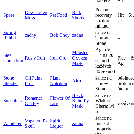
400 HP
+ 1
Poison
Dew Laden
Bark
Spore
Pet Food
recovery
Hit + 5;
Moss
Shorts
každou
- 2
minutu
Spring
šance na
zadny
Bok Choy
zadna
Rabbit
Throw
–
Stone
Agi a Vit
Monster
Steel
+ 4 na 20
Rusty Iron
Iron Ore
Oxygen
Flee + 6
Chonchon
sekund
Mask
Agi - 1
každých
40 sekund
Stone
Oil Palm
Plant
šance na
odolnost
Afro
Shooter
Fruit
Nutrition
Throw
proti fire
Stone
útoku +
Black
šance na
Romance
Flower Of
Succubus
Butterfly
Wink of
Of Boy
Life
vysáván
Mask
Charm lvl
5
šance na
Vagabond's
Spirit
Wanderer
zadna
undead
Skull
Liquor
–
property