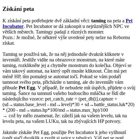
Získání peta
K získání peta potřebujete dvě základní věci:
taming
na peta a
Pet
Incubator
. Pet Incubator se dá zakoupit u nejrůznějších NPC ve
větších městech. Tamingy padají z různých monster.
Pozn.: Je možné, že některé výše uvedené pety nelze na Rebornu
získat.
Taming se používá tak, že na něj jednoduše dvakrát kliknete v
inventáři. Jestliže vidíte na obrazovce monstrum, na které máte
taming, rozklikněte jej a chytněte monstrum do kolečka. Objeví se
vám takový automat, na který opět musíte kliknout. Čím má pet
méně HP, tím pomaleji se automat točí. Pokud se vám podaří
tamnout svého peta, přicházíte o taming, ale do inventáře vám
přibude
Pet Egg
. V případě, že nebudete mít úspěch, přijdete o svůj
taming. Šance na tamnutí vašeho budoucího miláčka se řídí dle
následujícího vzorce: pet_catch_rate = (pet_db[i].capture +
(sd→status.base_level - md→level)*30 + sd→battle_status.luk*20)
* (200 - md→status.hp*100/md→status.max_hp)/100
→ což by mělo znamenat, že: záleží jak na vašem levelu, tak na
levelu peta, na vašem LUKu, tak na zbývajících HP potvory.
Jakmile získáte Pet Egg, použijte Pet Incubator k jeho vylíhnutí
(opět stačí dvojklik a zvolit si vejce v tabulce). Váš pet se poté