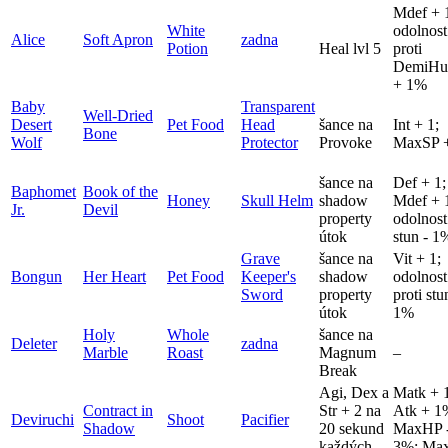
Mdef + 
White
odolnost
Alice
Soft Apron
zadna
Potion
Heal lvl 5
proti
DemiHu
+ 1%
Baby
Transparent
Well-Dried
Desert
Pet Food
Head
šance na
Int + 1;
Bone
Wolf
Protector
Provoke
MaxSP 
šance na
Def + 1;
Baphomet
Book of the
Honey
Skull Helm
shadow
Mdef + 
Jr.
Devil
property
odolnost
útok
stun - 1
Grave
šance na
Vit + 1;
Bongun
Her Heart
Pet Food
Keeper's
shadow
odolnost
Sword
property
proti st
útok
1%
Holy
Whole
šance na
Deleter
zadna
Marble
Roast
Magnum
–
Break
Agi, Dex a
Matk + 
Contract in
Str + 2 na
Atk + 1
Deviruchi
Shoot
Pacifier
Shadow
20 sekund
MaxHP 
každých
3%; Ma