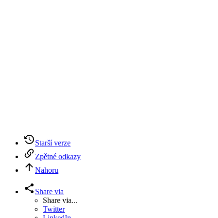
Starší verze
Zpětné odkazy
Nahoru
Share via
Share via...
Twitter
LinkedIn