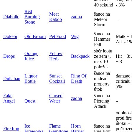
40 sekund
- 3%
Red
Meat
šance na
Diabolic
Burning
zadna
Kabob
Meteor
–
Stone
Storm
šance na
Dokebi
Old Broom
Pet Food
Wig
Matk + 
Hammer
Atk - 1
Fall
sběr lootu
Orange
Yellow
Drops
Backpack
ze zem+,
Hit + 3;
Juice
Herb
max 10
+ 3
položek
šance na
Liquor
Sunset
Ring Of
damage
Dullahan
undead
Bottle
Cocktail
Death
criticalu
property
5%
útok
Fake
Cursed
šance na
zadna
Angel
Quest
Water
Piercing
–
Attack
odolnost
proti fire
útoku +
Ice
Flame
Horn
šance na
Fire Imp
poškoze
Fireworks
Gemstone
Barrier
Fire Bolt