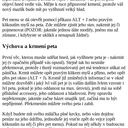
objeví hned vedle vás. Mějte k ruce připravené krmení, protože váš
nový mazlík bude mít po vylíhnutí velký hlad.
Pet menu se dá otevřít pomocí příkazu ALT + J nebo pravým
kliknutím myší na peta. Zde můžete zjistit jeho stav, nakrmit jej či
pojmenovat (POZOR: jakmile jednou dáte modify, jméno mu už
zůstane, i kdybyste se uklikli a nenapsali žádné).
Výchova a krmení peta
První věc, kterou musíte udělat hned, jak vylíhnete peta je - nakrmit
jej (v opačném případě vás opustí). Stejně tak ho nesmíte
překrmovat, protože i tlustý rozmazlovaný pet má tendence utíkat od
páníčka. Krmit můžete opět pravým klikem myší a přímo, nebo opět
přes pet okno (ALT + J). Kromě již zmíněných informací se v okně
můžete dozvědět i jaký lvl váš pet je (s vaším dalším lvlem vzroste i
lvl peta, pokud je jeho oddanost na max. úrovni), jestli má na sobě
příslušné accessory, jeho oddanost a hladovost. Pety opravdu
nepřekrmujte, jakmile začne házet smajlík /pif, začíná mu to být
nepříjemné. Překrmením můžete svého peta i zabít.
Když budete mít svého miláčka plné kecky, nebo vám dojdou
peníze na jeho údržbu, jednoduše jej vraťte zpět do vejce (opět
kliknutím na něj či přes pet menu). Pokud na něj někdy v budoucnu