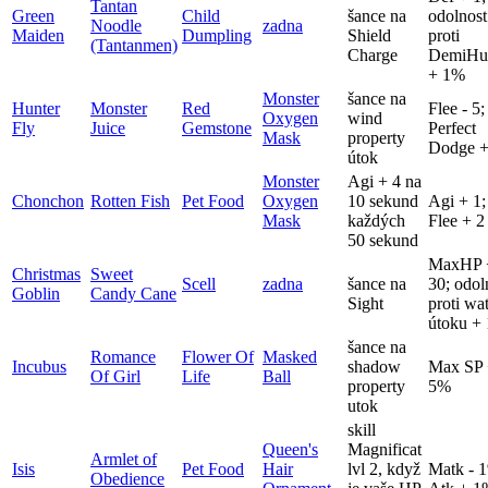
Tantan
Green
Child
šance na
odolnost
Noodle
zadna
Maiden
Dumpling
Shield
proti
(Tantanmen)
Charge
DemiHu
+ 1%
Monster
šance na
Hunter
Monster
Red
Flee - 5;
Oxygen
wind
Fly
Juice
Gemstone
Perfect
Mask
property
Dodge +
útok
Monster
Agi + 4 na
Chonchon
Rotten Fish
Pet Food
Oxygen
10 sekund
Agi + 1;
Mask
každých
Flee + 2
50 sekund
MaxHP 
Christmas
Sweet
Scell
zadna
šance na
30; odol
Goblin
Candy Cane
Sight
proti wa
útoku +
šance na
Romance
Flower Of
Masked
Incubus
shadow
Max SP
Of Girl
Life
Ball
property
5%
utok
skill
Queen's
Magnificat
Armlet of
Isis
Pet Food
Hair
lvl 2, když
Matk - 
Obedience