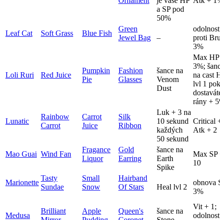
Ornament
je vaše HP
Atk + 1
a SP pod
50%
Green
odolnost
Leaf Cat
Soft Grass
Blue Fish
Jewel Bag
–
proti Br
3%
Max HP
3%; šan
Pumpkin
Fashion
šance na
Loli Ruri
Red Juice
na cast 
Pie
Glasses
Venom
lvl 1 po
Dust
dostavát
rány + 
Luk + 3 na
Rainbow
Carrot
Silk
Lunatic
10 sekund
Critical 
Carrot
Juice
Ribbon
každých
Atk + 2
50 sekund
Fragance
Gold
šance na
Mao Guai
Wind Fan
Max SP
Liquor
Earring
Earth
10
Spike
Tasty
Small
Hairband
Marionette
obnova 
Sundae
Snow
Of Stars
Heal lvl 2
3%
Vit + 1;
Brilliant
Apple
Queen's
šance na
Medusa
odolnost
Mirror
Pudding
Coronet
Stone