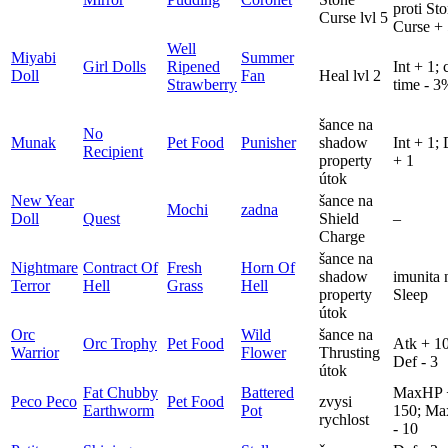
proti St
Curse lvl 5
Curse +
Well
Miyabi
Summer
Girl Dolls
Ripened
Int + 1; 
Doll
Fan
Heal lvl 2
Strawberry
time - 3
šance na
No
Munak
Pet Food
Punisher
shadow
Int + 1;
Recipient
property
+ 1
útok
New Year
šance na
Mochi
zadna
Doll
Quest
Shield
–
Charge
šance na
Nightmare
Contract Of
Fresh
Horn Of
shadow
imunita 
Terror
Hell
Grass
Hell
property
Sleep
útok
Orc
Wild
šance na
Orc Trophy
Pet Food
Atk + 10
Warrior
Flower
Thrusting
Def - 3
útok
Fat Chubby
Battered
MaxHP 
Peco Peco
Pet Food
zvysi
Earthworm
Pot
150; Ma
rychlost
- 10