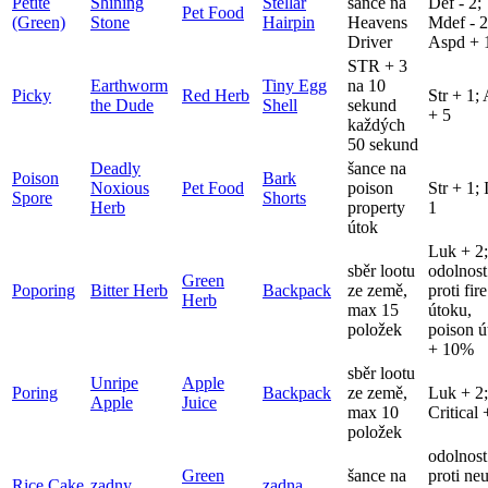
Petite
Shining
Stellar
šance na
Def - 2;
Pet Food
(Green)
Stone
Hairpin
Heavens
Mdef - 2
Driver
Aspd +
STR + 3
Earthworm
Tiny Egg
na 10
Picky
Red Herb
Str + 1;
the Dude
Shell
sekund
+ 5
každých
50 sekund
Deadly
šance na
Poison
Bark
Noxious
Pet Food
poison
Str + 1; 
Spore
Shorts
Herb
property
1
útok
Luk + 2;
sběr lootu
odolnost
Green
Poporing
Bitter Herb
Backpack
ze země,
proti fire
Herb
max 15
útoku,
položek
poison ú
+ 10%
sběr lootu
Unripe
Apple
Poring
Backpack
ze země,
Luk + 2;
Apple
Juice
max 10
Critical 
položek
odolnost
Green
šance na
proti neu
Rice Cake
zadny
zadna