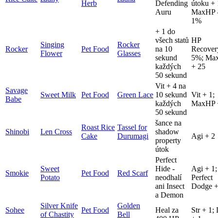
Herb
Defending
útoku +
Auru
MaxHP 
1%
+ 1 do
všech statů
HP
Singing
Rocker
Rocker
Pet Food
na 10
Recover
Flower
Glasses
sekund
5%; Ma
každých
+ 25
50 sekund
Vit + 4 na
Savage
Sweet Milk
Pet Food
Green Lace
10 sekund
Vit + 1;
Babe
každých
MaxHP 
50 sekund
šance na
Roast Rice
Tassel for
Shinobi
Len Cross
shadow
Cake
Durumagi
Agi + 2
property
útok
Perfect
Sweet
Hide -
Agi + 1;
Smokie
Pet Food
Red Scarf
Potato
neodhalí
Perfect
ani Insect
Dodge +
a Demon
Silver Knife
Golden
Sohee
Pet Food
Heal za
Str + 1;
of Chastity
Bell