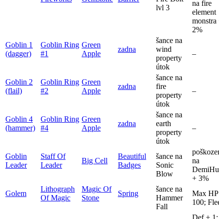
na fire
lvl 3
element
monstra
2%
šance na
Goblin 1
Goblin Ring
Green
zadna
wind
(dagger)
#1
Apple
–
property
útok
šance na
Goblin 2
Goblin Ring
Green
zadna
fire
(flail)
#2
Apple
–
property
útok
šance na
Goblin 4
Goblin Ring
Green
zadna
earth
(hammer)
#4
Apple
–
property
útok
poškoze
Goblin
Staff Of
Beautiful
šance na
Big Cell
na
Leader
Leader
Badges
Sonic
DemiHu
Blow
+ 3%
Lithograph
Magic Of
šance na
Golem
Spring
Max HP
Of Magic
Stone
Hammer
100; Fle
Fall
Def + 1;