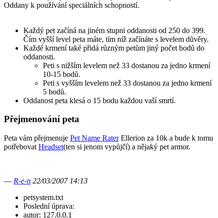
Oddany k používání speciálních schopností.
Každý pet začíná na jiném stupni oddanosti od 250 do 399.
Čím vyšší level peta máte, tím níž začínáte s levelem důvěry.
Každé krmení také přidá různým petům jiný počet bodů do
oddanosti.
Peti s nižším levelem než 33 dostanou za jedno krmení
10-15 bodů.
Peti s vyšším levelem než 33 dostanou za jedno krmení
5 bodů.
Oddanost peta klesá o 15 bodu každou vaší smrtí.
Přejmenování peta
Peta vám přejmenuje
Pet Name Rater
Ellerion za 10k a bude k tomu
potřebovat
Headset
(ten si jenom vypůjčí) a nějaký pet armor.
—
R-e-n
22/03/2007 14:13
petsystem.txt
Poslední úprava:
autor:
127.0.0.1