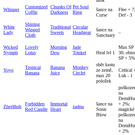
útok
Customized
Chunks Of
Pet Soul
Whisper
šance na
Flee + 7
Coffin
Darkness
Ring
Curse
Def - 3
Shining
White
Traditional
Circular
Winged
šance na
Lady
Sweets
Headgear
–
Cloth
Sanctuary
Wicked
Lovely
Morning
Jade
Max SP
Nymph
Lotus
Dew
Trinket
Heal lvl 1
30; obn
SP + 5%
sběr lootu
Tropical
Banana
Monkey
Yoyo
ze země,
Critical 
Banana
Juice
Circlet
max 20
Luk - 1
položek
poškoze
na
DemiHu
Forbidden
Immortal
šance na
+ 2%;
Zherlthsh
zadna
Red Candle
Heart
Sonic
magické
Blow
poškoze
na
DemiHu
+ 2%