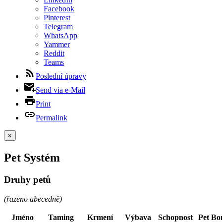
Facebook
Pinterest
Telegram
WhatsApp
Yammer
Reddit
Teams
Poslední úpravy
Send via e-Mail
Print
Permalink
×
Pet Systém
Druhy petů
(řazeno abecedně)
Jméno
Taming
Krmení
Výbava
Schopnost
Pet Bo