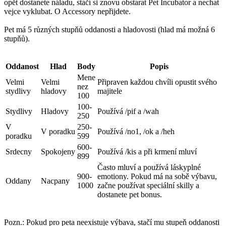
opět dostanete náladu, stačí si znovu obstarat Pet Incubator a nechat
vejce vyklubat. O Accessory nepřijdete.
Pet má 5 různých stupňů oddanosti a hladovosti (hlad má možná 6
stupňů).
Oddanost
Hlad
Body
Popis
Mene
Velmi
Velmi
Připraven každou chvíli opustit svého
nez
stydlivy
hladovy
majitele
100
100-
Stydlivy
Hladovy
Používá /pif a /wah
250
V
250-
V poradku
Používá /no1, /ok a /heh
poradku
599
600-
Srdecny
Spokojeny
Používá /kis a při krmení mluví
899
Často mluví a používá láskyplné
900-
emotiony. Pokud má na sobě výbavu,
Oddany
Nacpany
1000
začne používat speciální skilly a
dostanete pet bonus.
Pozn.: Pokud pro peta neexistuje výbava, stačí mu stupeň oddanosti