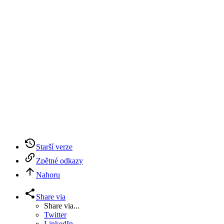
Starší verze
Zpětné odkazy
Nahoru
Share via
Share via...
Twitter
LinkedIn