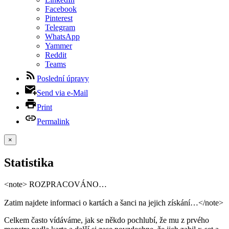
Facebook
Pinterest
Telegram
WhatsApp
Yammer
Reddit
Teams
Poslední úpravy
Send via e-Mail
Print
Permalink
×
Statistika
<note> ROZPRACOVÁNO…
Zatim najdete informaci o kartách a šanci na jejich získání…</note>
Celkem často vídáváme, jak se někdo pochlubí, že mu z prvého