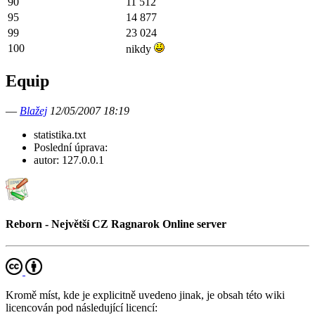
90
11 512
95
14 877
99
23 024
100
nikdy
Equip
—
Blažej
12/05/2007 18:19
statistika.txt
Poslední úprava:
autor:
127.0.0.1
Reborn - Největší CZ Ragnarok Online server
Kromě míst, kde je explicitně uvedeno jinak, je obsah této wiki
licencován pod následující licencí: