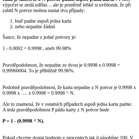
výpočet se nedá udělat… ale je poměrně lehké si uvědomit, že při
zabití N potvor mohou nastat dva případy:
buď padne aspoň jedna karta
nebo nepadne žádná
Šance, že nepadne z jedné potvory je:
1 - 0.0002 = 0.9998 , aneb 99.98%
Pravděpodobnost, že nepadne ze dvou je 0.9998 x 0.9998 =
0,99960004. To je přibližně 99.96%.
Podobně pravděpodobnost, že karta nepadne z N potvor je 0.9998 x
0.9998 x …. x 0.9998 = 0.9998 ^ N.
Ale to znamená, že v ostatních případech aspoň jedna karta padne.
A teda pravděpodobnost P pádu karty z N potvor bude
P = 1 - (0.9998 ^ N).
Pokud chceme dostat hodnotu v procentech tak ji násobíme 100. V