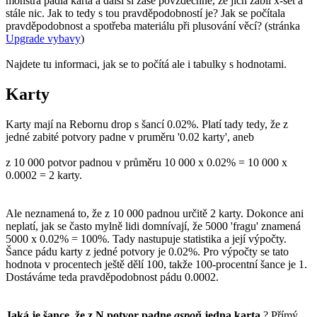
monstra padla karta a další si zase povzdechne, že jich zabil x-set a
stále nic. Jak to tedy s tou pravděpodobností je? Jak se počítala
pravděpodobnost a spotřeba materiálu při plusování věcí? (stránka
Upgrade vybavy
)
Najdete tu informaci, jak se to počítá ale i tabulky s hodnotami.
Karty
Karty mají na Rebornu drop s šancí 0.02%. Platí tady tedy, že z
jedné zabité potvory padne v pruměru '0.02 karty', aneb
z 10 000 potvor padnou v průměru 10 000 x 0.02% = 10 000 x
0.0002 = 2 karty.
Ale neznamená to, že z 10 000 padnou určitě 2 karty. Dokonce ani
neplatí, jak se často mylně lidi domnívají, že 5000 'fragu' znamená
5000 x 0.02% = 100%. Tady nastupuje statistika a její výpočty.
Šance pádu karty z jedné potvory je 0.02%. Pro výpočty se tato
hodnota v procentech ještě dělí 100, takže 100-procentní šance je 1.
Dostáváme teda pravděpodobnost pádu 0.0002.
Jaká je šance, že z N potvor padne
aspoň
jedna karta
? Přímý