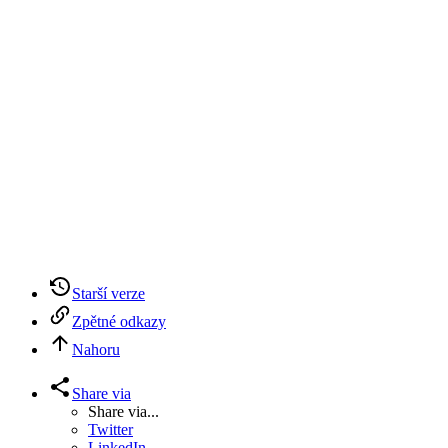
Starší verze
Zpětné odkazy
Nahoru
Share via
Share via...
Twitter
LinkedIn