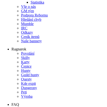
Statistika
Vše o nás
GM tým
Podpora Rebornu
Hledání chyb
Mumble
IRC
Odkazy
Ceník itemů
Naše bannery
Ragnarok
Povolání
Skilly
Karty
Čepice
Hunty
Guild hunty
Questy
Kde expit
Dungeony
Peti
Výroba
FAQ