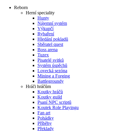
Reborn
Herní speciality
Hunty
Nájemní systém
Výkupčí
Rybaření
Hledání pokladů
Sběratel quest
Boss arena
Tuzex
Pisatelé svitků
Systém úspěchů
Lovecká sezóna
Mining a Forging
Battlegroundy
Hráči hráčům
Koutky hráčů
Koutky guild
Psaní NPC scriptů
Koutek Role Playingu
Fan art
Pohádky
Příběhy
Překlady