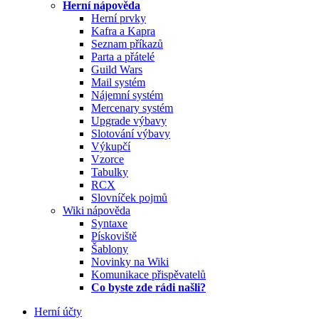
Herní nápověda
Herní prvky
Kafra a Kapra
Seznam příkazů
Parta a přátelé
Guild Wars
Mail systém
Nájemní systém
Mercenary systém
Upgrade výbavy
Slotování výbavy
Výkupčí
Vzorce
Tabulky
RCX
Slovníček pojmů
Wiki nápověda
Syntaxe
Pískoviště
Šablony
Novinky na Wiki
Komunikace přispěvatelů
Co byste zde rádi našli?
Herní účty