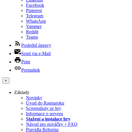
Facebook
Pinterest
Telegram
WhatsApp
Yammer
Reddit
Teams
Poslední úpravy
Send via e-Mail
Print
Permalink
×
Základy
Novinky
Úvod do Ragnaroku
Screenshoty ze hry
Informace o serveru
Stažení a instalace hry
Návod pro nováčky + FAQ
Pravidla Rebornu